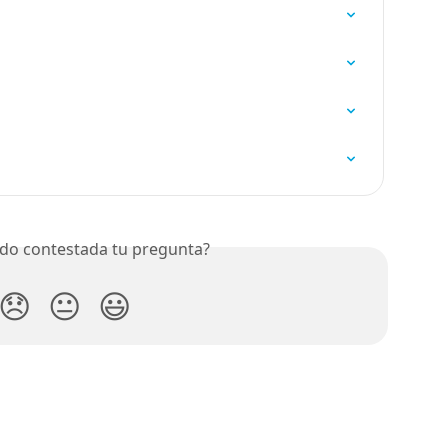
do contestada tu pregunta?
😞
😐
😃