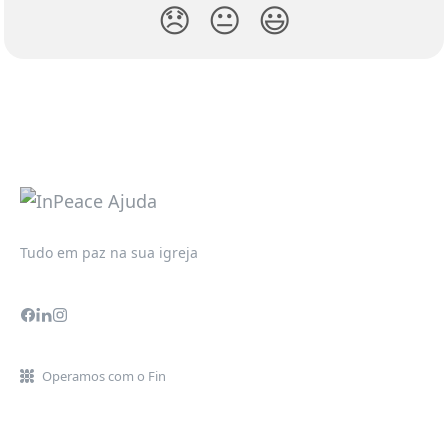
😞
😐
😃
Tudo em paz na sua igreja
Operamos com o Fin