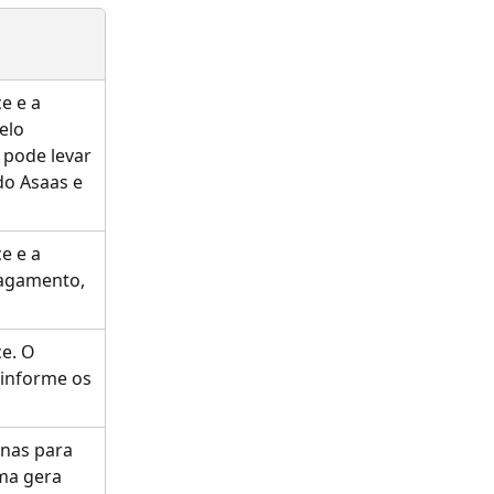
e e a 
elo 
 pode levar 
do Asaas e 
e e a 
agamento, 
e. O 
informe os 
enas para 
ma gera 