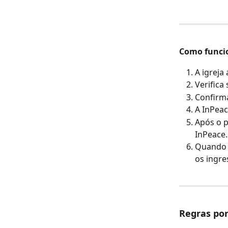
Como funci
A igreja
Verifica
Confirma
A InPeac
Após o p
InPeace.
Quando o
os ingre
Regras po