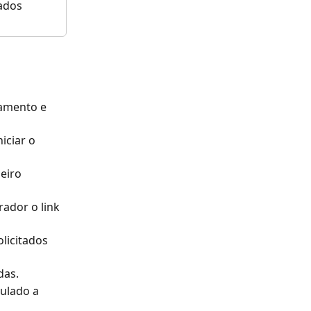
ados 
amento e 
iciar o 
eiro 
rador o link 
licitados 
das.
ulado a 