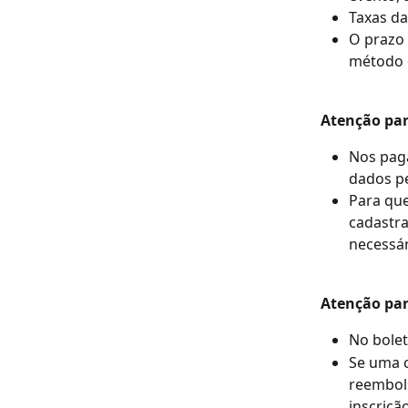
Taxas da
O prazo 
método 
Atenção pa
Nos pag
dados pe
Para que
cadastra
necessár
Atenção par
No bolet
Se uma c
reembols
inscriçã