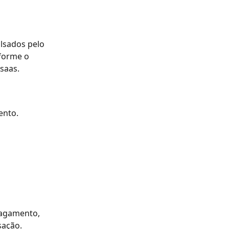
sados pelo 
forme o 
saas.
ento.
pagamento, 
sação.