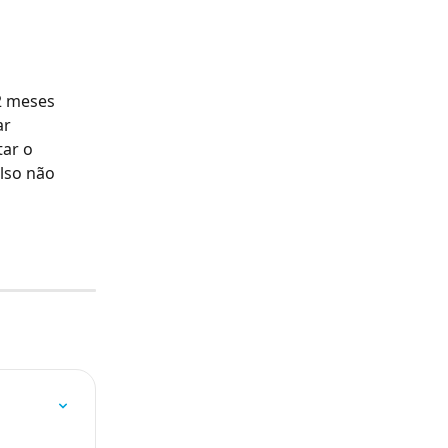
2 meses 
r 
tar o 
lso não 