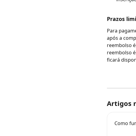
Prazos lim
Para pagamen
após a compr
reembolso é d
reembolso é 
ficará dispo
​ 
Artigos 
Como fun