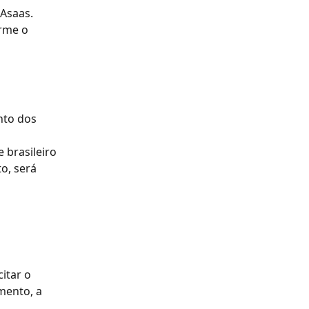
Asaas.
rme o 
to dos 
 brasileiro 
o, será 
itar o 
mento, a 