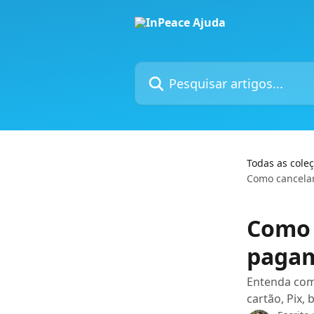
Passar para o conteúdo principal
Pesquisar artigos...
Todas as cole
Como cancela
Como 
pagam
Entenda com
cartão, Pix,