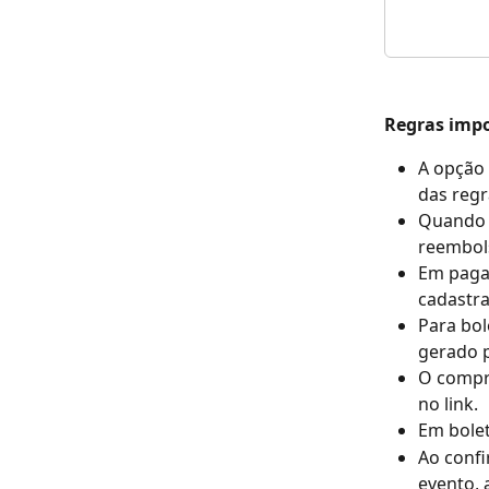
Regras imp
A opção
das regr
Quando a
reembol
Em pagam
cadastr
Para bol
gerado 
O compra
no link.
Em bole
Ao conf
evento, 