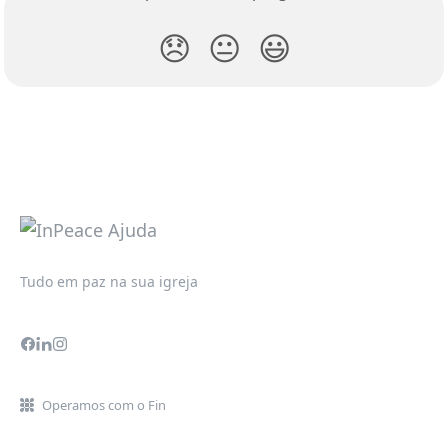
😞
😐
😃
Tudo em paz na sua igreja
Operamos com o Fin